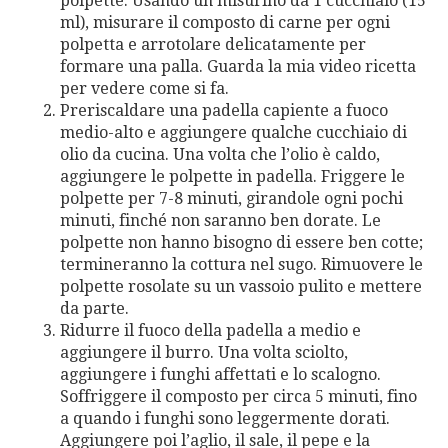
polpette. Usando un misurino da 1 cucchiaio (15
ml), misurare il composto di carne per ogni
polpetta e arrotolare delicatamente per
formare una palla. Guarda la mia video ricetta
per vedere come si fa.
Preriscaldare una padella capiente a fuoco
medio-alto e aggiungere qualche cucchiaio di
olio da cucina. Una volta che l’olio è caldo,
aggiungere le polpette in padella. Friggere le
polpette per 7-8 minuti, girandole ogni pochi
minuti, finché non saranno ben dorate. Le
polpette non hanno bisogno di essere ben cotte;
termineranno la cottura nel sugo. Rimuovere le
polpette rosolate su un vassoio pulito e mettere
da parte.
Ridurre il fuoco della padella a medio e
aggiungere il burro. Una volta sciolto,
aggiungere i funghi affettati e lo scalogno.
Soffriggere il composto per circa 5 minuti, fino
a quando i funghi sono leggermente dorati.
Aggiungere poi l’aglio, il sale, il pepe e la