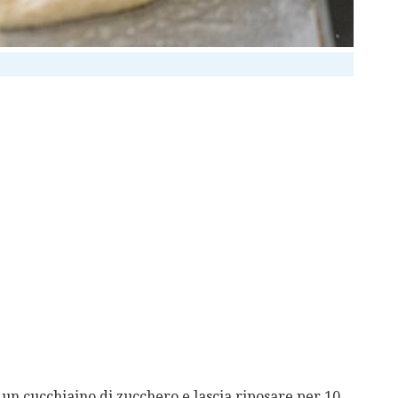
on un cucchiaino di zucchero e lascia riposare per 10