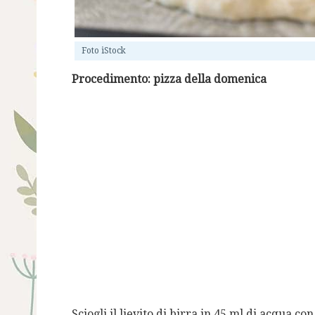
Foto iStock
Procedimento: pizza della domenica
Sciogli il lievito di birra in 45 ml di acqua c