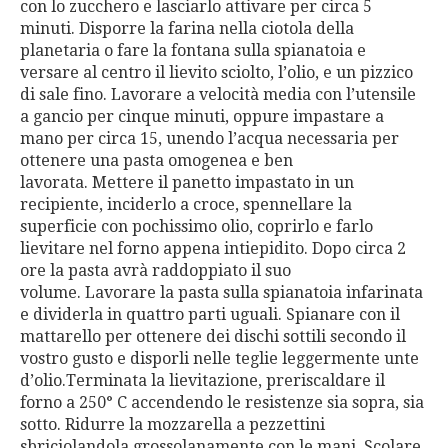
con lo zucchero e lasciarlo attivare per circa 5
minuti. Disporre la farina nella ciotola della
planetaria o fare la fontana sulla spianatoia e
versare al centro il lievito sciolto, l’olio, e un pizzico
di sale fino. Lavorare a velocità media con l’utensile
a gancio per cinque minuti, oppure impastare a
mano per circa 15, unendo l’acqua necessaria per
ottenere una pasta omogenea e ben
lavorata. Mettere il panetto impastato in un
recipiente, inciderlo a croce, spennellare la
superficie con pochissimo olio, coprirlo e farlo
lievitare nel forno appena intiepidito. Dopo circa 2
ore la pasta avrà raddoppiato il suo
volume. Lavorare la pasta sulla spianatoia infarinata
e dividerla in quattro parti uguali. Spianare con il
mattarello per ottenere dei dischi sottili secondo il
vostro gusto e disporli nelle teglie leggermente unte
d’olio.Terminata la lievitazione, preriscaldare il
forno a 250° C accendendo le resistenze sia sopra, sia
sotto. Ridurre la mozzarella a pezzettini
sbriciolandola grossolanamente con le mani. Scolare