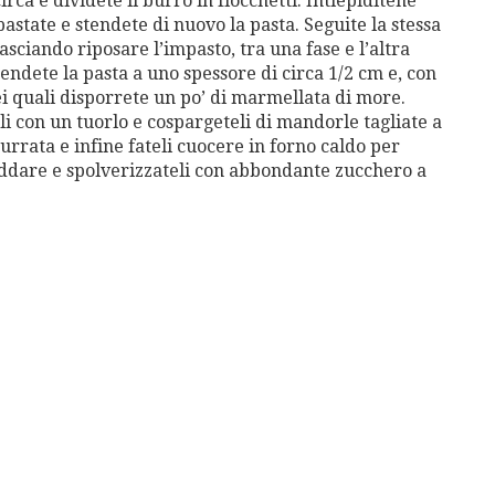
rca e dividete il burro in fiocchetti. Intiepiditene
pastate e stendete di nuovo la pasta. Seguite la stessa
asciando riposare l’impasto, tra una fase e l’altra
tendete la pasta a uno spessore di circa 1/2 cm e, con
dei quali disporrete un po’ di marmellata di more.
li con un tuorlo e cospargeteli di mandorle tagliate a
urrata e infine fateli cuocere in forno caldo per
freddare e spolverizzateli con abbondante zucchero a