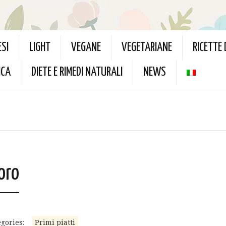
ESI
LIGHT
VEGANE
VEGETARIANE
RICETTE
ICA
DIETE E RIMEDI NATURALI
NEWS
oro
gories:
Primi piatti