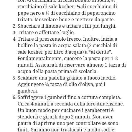
con ½ cucchiaino di bicarbonato di sodio, ½
cucchiaino di sale kosher, ¼ di cucchiaino di
pepe nero e ⅛ di cucchiaino di peperoncino
tritato. Mescolare bene e mettere da parte.
Sbucciare il limone e tritare i fili più lunghi.
Tritare o affettare l’aglio.
Tritare il prezzemolo fresco. Inoltre, inizia a
bollire la pasta in acqua salata (2 cucchiai di
sale kosher per litro d’acqua) a “al dente”.
Fondamentalmente, cuocere la pasta per 1-2
minuti. Assicurati di riservare almeno 1 tazza di
acqua della pasta prima di scolarla.
Scaldare una padella grande a fuoco medio.
Aggiungere ¼ tazza di olio d’oliva, poi i
gamberi.
Soffriggere i gamberi fino a cottura completa.
Circa 4 minuti a seconda della loro dimensione.
Un buon modo per cucinare i gamberetti è
stenderli e girarli dopo 2 minuti. Non aver
paura di aprirne uno per controllare se sono
finiti. Saranno non traslucidi e molto sodi e