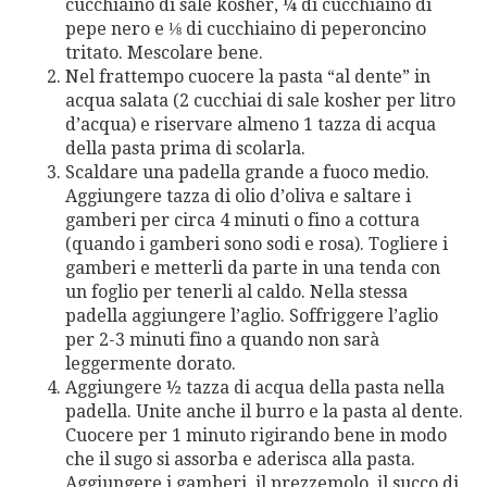
cucchiaino di sale kosher, ¼ di cucchiaino di
pepe nero e ⅛ di cucchiaino di peperoncino
tritato. Mescolare bene.
Nel frattempo cuocere la pasta “al dente” in
acqua salata (2 cucchiai di sale kosher per litro
d’acqua) e riservare almeno 1 tazza di acqua
della pasta prima di scolarla.
Scaldare una padella grande a fuoco medio.
Aggiungere tazza di olio d’oliva e saltare i
gamberi per circa 4 minuti o fino a cottura
(quando i gamberi sono sodi e rosa). Togliere i
gamberi e metterli da parte in una tenda con
un foglio per tenerli al caldo. Nella stessa
padella aggiungere l’aglio. Soffriggere l’aglio
per 2-3 minuti fino a quando non sarà
leggermente dorato.
Aggiungere ½ tazza di acqua della pasta nella
padella. Unite anche il burro e la pasta al dente.
Cuocere per 1 minuto rigirando bene in modo
che il sugo si assorba e aderisca alla pasta.
Aggiungere i gamberi, il prezzemolo, il succo di