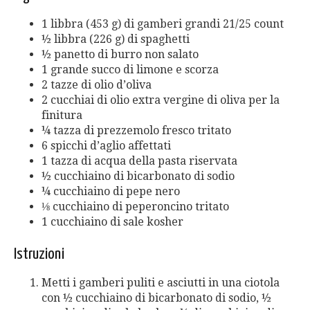
1 libbra (453 g) di gamberi grandi 21/25 count
½ libbra (226 g) di spaghetti
½ panetto di burro non salato
1 grande succo di limone e scorza
2 tazze di olio d’oliva
2 cucchiai di olio extra vergine di oliva per la
finitura
¼ tazza di prezzemolo fresco tritato
6 spicchi d’aglio affettati
1 tazza di acqua della pasta riservata
½ cucchiaino di bicarbonato di sodio
¼ cucchiaino di pepe nero
⅛ cucchiaino di peperoncino tritato
1 cucchiaino di sale kosher
Istruzioni
Metti i gamberi puliti e asciutti in una ciotola
con ½ cucchiaino di bicarbonato di sodio, ½