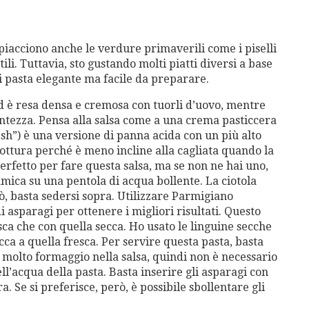
piacciono anche le verdure primaverili come i piselli
tili. Tuttavia, sto gustando molti piatti diversi a base
i pasta elegante ma facile da preparare.
 ed è resa densa e cremosa con tuorli d’uovo, mentre
antezza. Pensa alla salsa come a una crema pasticcera
sh”) è una versione di panna acida con un più alto
cottura perché è meno incline alla cagliata quando la
perfetto per fare questa salsa, ma se non ne hai uno,
amica su una pentola di acqua bollente. La ciotola
ò, basta sedersi sopra. Utilizzare Parmigiano
di asparagi per ottenere i migliori risultati. Questo
sca che con quella secca. Ho usato le linguine secche
cca a quella fresca. Per servire questa pasta, basta
 molto formaggio nella salsa, quindi non è necessario
ll’acqua della pasta. Basta inserire gli asparagi con
a. Se si preferisce, però, è possibile sbollentare gli