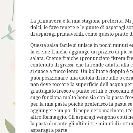
La primavera è la mia stagione preferita. Mi 
dolci, le fave tenere e le punte di asparagi sot
di asparagi primaverili, come questo piatto d
Questa salsa facile si unisce in pochi minuti
la creme fraiche aggiunge un pizzico di picc
salata. Creme fraiche (pronunciato “krem fre
contenuto di grassi, che la rende adatta alla 
si cuoce a fuoco lento. Un bollitore doppio è 
puoi posizionare una ciotola di metallo o cer
non deve toccare la superficie dell’acqua per
grattugiato fresco e punte sottili e croccanti 
sugo funziona molto bene sia con la pasta fre
per la mia pasta poiché preferisco la pasta se
aggiungere un po’ di pepe nero macinato. C’è
altro formaggio. Gli asparagi vengono cotti ne
la pasta durante gli ultimi tre minuti di cottur
asparagi a parte.