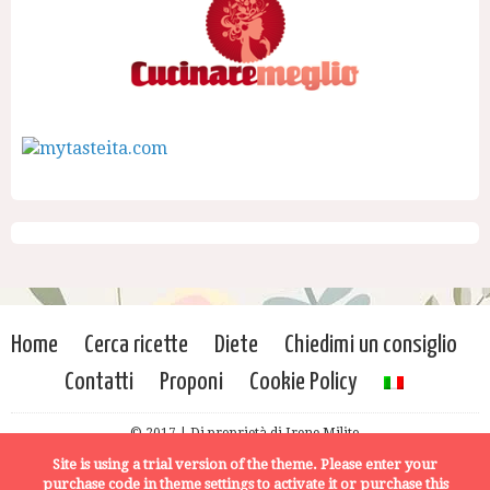
Home
Cerca ricette
Diete
Chiedimi un consiglio
Contatti
Proponi
Cookie Policy
© 2017 | Di proprietà di Irene Milito
Site is using a trial version of the theme. Please enter your
purchase code in theme settings to activate it or
purchase this