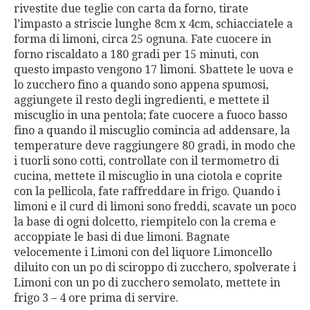
rivestite due teglie con carta da forno, tirate
l’impasto a striscie lunghe 8cm x 4cm, schiacciatele a
forma di limoni, circa 25 ognuna. Fate cuocere in
forno riscaldato a 180 gradi per 15 minuti, con
questo impasto vengono 17 limoni. Sbattete le uova e
lo zucchero fino a quando sono appena spumosi,
aggiungete il resto degli ingredienti, e mettete il
miscuglio in una pentola; fate cuocere a fuoco basso
fino a quando il miscuglio comincia ad addensare, la
temperature deve raggiungere 80 gradi, in modo che
i tuorli sono cotti, controllate con il termometro di
cucina, mettete il miscuglio in una ciotola e coprite
con la pellicola, fate raffreddare in frigo. Quando i
limoni e il curd di limoni sono freddi, scavate un poco
la base di ogni dolcetto, riempitelo con la crema e
accoppiate le basi di due limoni. Bagnate
velocemente i Limoni con del liquore Limoncello
diluito con un po di sciroppo di zucchero, spolverate i
Limoni con un po di zucchero semolato, mettete in
frigo 3 – 4 ore prima di servire.