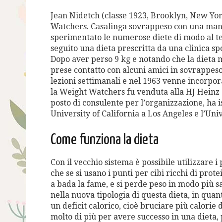
Jean Nidetch (classe 1923, Brooklyn, New Yor
Watchers. Casalinga sovrappeso con una manif
sperimentato le numerose diete di modo al te
seguito una dieta prescritta da una clinica s
Dopo aver perso 9 kg e notando che la dieta m
prese contatto con alcuni amici in sovrappe
lezioni settimanali e nel 1963 venne incorpo
la Weight Watchers fu venduta alla HJ Heinz
posto di consulente per l’organizzazione, ha i
University of California a Los Angeles e l’Uni
Come funziona la dieta
Con il vecchio sistema è possibile utilizzare 
che se si usano i punti per cibi ricchi di prote
a bada la fame, e si perde peso in modo più s
nella nuova tipologia di questa dieta, in quan
un deficit calorico, cioè bruciare più calorie
molto di più per avere successo in una dieta,