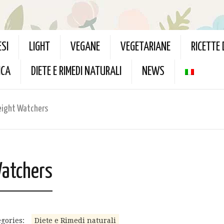
ESI
LIGHT
VEGANE
VEGETARIANE
RICETTE
ICA
DIETE E RIMEDI NATURALI
NEWS
Weight Watchers
Watchers
gories:
Diete e Rimedi naturali