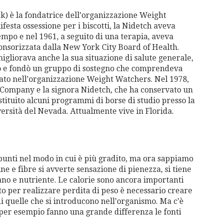
k) è la fondatrice dell’organizzazione Weight
esta ossessione per i biscotti, la Nidetch aveva
mpo e nel 1961, a seguito di una terapia, aveva
ponsorizzata dalla New York City Board of Health.
igliorava anche la sua situazione di salute generale,
so e fondò un gruppo di sostegno che comprendeva
rato nell’organizzazione Weight Watchers. Nel 1978,
 Company e la signora Nidetch, che ha conservato un
stituito alcuni programmi di borse di studio presso la
versità del Nevada. Attualmente vive in Florida.
i punti nel modo in cui è più gradito, ma ora sappiamo
ine e fibre si avverte sensazione di pienezza, si tiene
ano e nutriente. Le calorie sono ancora importanti
to per realizzare perdita di peso è necessario creare
 di quelle che si introducono nell’organismo. Ma c’è
 per esempio fanno una grande differenza le fonti