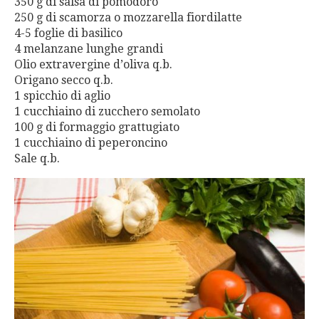
350 g di salsa di pomodoro
250 g di scamorza o mozzarella fiordilatte
4-5 foglie di basilico
4 melanzane lunghe grandi
Olio extravergine d’oliva q.b.
Origano secco q.b.
1 spicchio di aglio
1 cucchiaino di zucchero semolato
100 g di formaggio grattugiato
1 cucchiaino di peperoncino
Sale q.b.