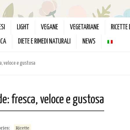
ESI
LIGHT
VEGANE
VEGETARIANE
RICETTE
ICA
DIETE E RIMEDI NATURALI
NEWS
ca, veloce e gustosa
de: fresca, veloce e gustosa
ries:
Ricette