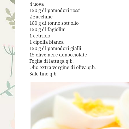
4 uova
150 g di pomodori rossi
2 zucchine
180 g di tonno sott’olio
150 g di fagiolini
1 cetriolo
1 cipolla bianca
150 g di pomodori gialli
15 olive nere denocciolate
Foglie di lattuga q.b.
Olio extra vergine di oliva q.b.
Sale fino q.b.