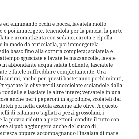
 ed eliminando occhi e bocca, lavatela molto
e e poi immergete, tenendola per la pancia, la parte
lata e aromatizzata con sedano, carota e cipolla,
lte in modo da arricciarla, poi immergetela
dio basso fino alla cottura completa; scolatela e
attempo sgusciate e lavate le mazzancolle, lavate
to in abbondante acqua salata bollente, lasciatele
late e fatele raffreddare completamente. Ora
 di surimi, anche per questi basteranno pochi minuti,
eparate le olive verdi snocciolate scolandole dalla
rondelle e lasciate le altre intere; versatele in una
cosa anche per i peperoni in agrodolce, scolateli dal
tteteli poi nella ciotola assieme alle olive. A questo
lli di calamaro tagliati a pezzi grossolani, i
e la piovra ridotta a pezzettoni; condite il tutto con
acere si può aggiungere anche del succo di
n purezza oppure accompagnando l’insalata di mare