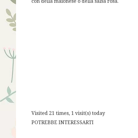
con della maionese o della salsa rosa.
Visited 21 times, 1 visit(s) today
POTREBBE INTERESSARTI