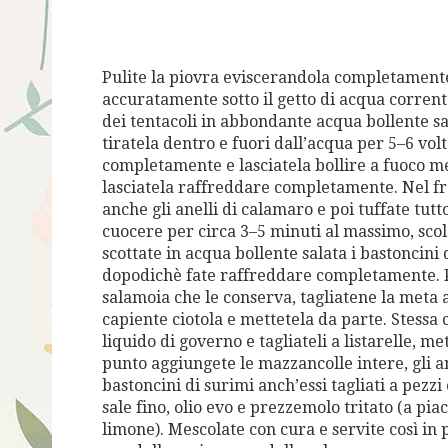
Pulite la piovra eviscerandola completamente
accuratamente sotto il getto di acqua corrent
dei tentacoli in abbondante acqua bollente sa
tiratela dentro e fuori dall’acqua per 5–6 vo
completamente e lasciatela bollire a fuoco me
lasciatela raffreddare completamente. Nel fr
anche gli anelli di calamaro e poi tuffate tut
cuocere per circa 3–5 minuti al massimo, sco
scottate in acqua bollente salata i bastoncini
dopodichè fate raffreddare completamente. Pr
salamoia che le conserva, tagliatene la meta a 
capiente ciotola e mettetela da parte. Stessa 
liquido di governo e tagliateli a listarelle, me
punto aggiungete le mazzancolle intere, gli ane
bastoncini di surimi anch’essi tagliati a pezzi 
sale fino, olio evo e prezzemolo tritato (a pi
limone). Mescolate con cura e servite così i