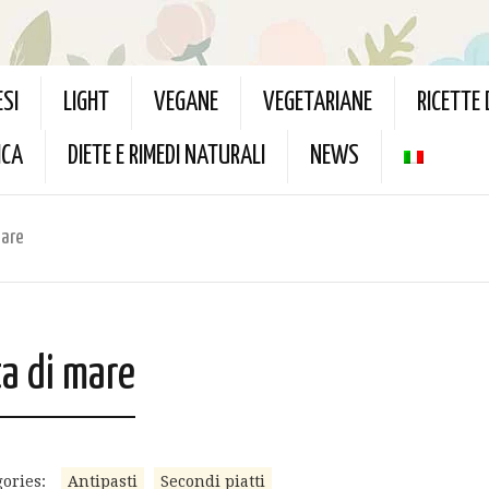
ESI
LIGHT
VEGANE
VEGETARIANE
RICETTE
ICA
DIETE E RIMEDI NATURALI
NEWS
mare
ta di mare
ories:
Antipasti
Secondi piatti