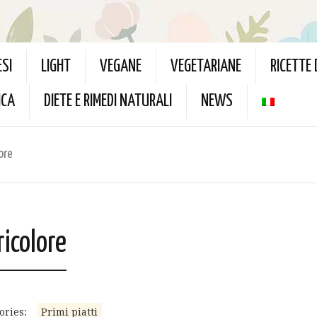
ESI
LIGHT
VEGANE
VEGETARIANE
RICETTE
ICA
DIETE E RIMEDI NATURALI
NEWS
ore
ricolore
ories:
Primi piatti