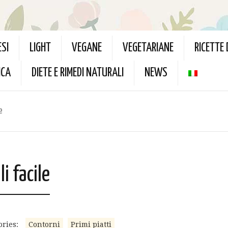
ESI
LIGHT
VEGANE
VEGETARIANE
RICETTE
ICA
DIETE E RIMEDI NATURALI
NEWS
e
i facile
ories:
Contorni
Primi piatti