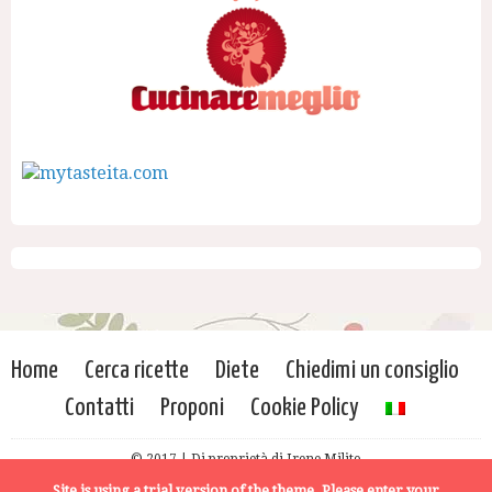
Home
Cerca ricette
Diete
Chiedimi un consiglio
Contatti
Proponi
Cookie Policy
© 2017 | Di proprietà di Irene Milito
Site is using a trial version of the theme. Please enter your