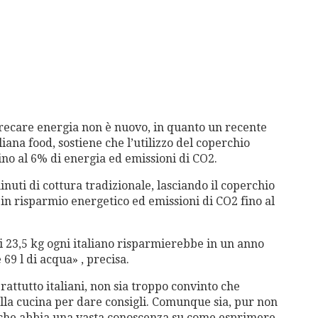
precare energia non è nuovo, in quanto un recente
iana food, sostiene che l’utilizzo del coperchio
ino al 6% di energia ed emissioni di CO2.
nuti di cottura tradizionale, lasciando il coperchio
 in risparmio energetico ed emissioni di CO2 fino al
 23,5 kg ogni italiano risparmierebbe in un anno
 69 l di acqua» , precisa.
attutto italiani, non sia troppo convinto che
lla cucina per dare consigli. Comunque sia, pur non
 che abbia una vasta conoscenza su come esprimere