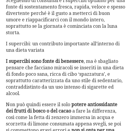
Scegliendo di consumare i supercibi optiamo per una
fonte di sostentamento fresca, rapida, veloce e spesso
divertente perché è il gusto a metterci di buon
umore e riappacificarci con il mondo intero,
soprattutto se la giornata è cominciata con la luna
storta.
I supercibi: un contributo importante all’interno di
una dieta variata
I supercibi sono fonte di benessere
, ma è sbagliato
pensare che facciano miracoli se inseriti in una dieta
di fondo poco sana, ricca di cibo ‘spazzatura’, e
soprattutto caratterizzata da uno stile di sedentario,
contraddistinto da un uso intenso di sigarette ed
alcool.
Non può quindi essere il solo
potere antiossidante
dei frutti di bosco o del cacao
a fare la differenza,
così come la fetta di zenzero immersa in acqua e
scorzetta di limone consumata appena svegli, se poi
si commettono gravi errori e
non si opta per una