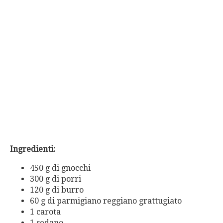
Ingredienti:
450 g di gnocchi
300 g di porri
120 g di burro
60 g di parmigiano reggiano grattugiato
1 carota
1 sedano