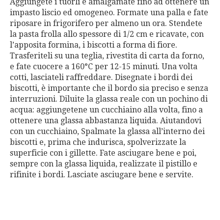
Aggiungete i tuorli e amalgamate fino ad ottenere un
impasto liscio ed omogeneo. Formate una palla e fate
riposare in frigorifero per almeno un ora. Stendete
la pasta frolla allo spessore di 1/2 cm e ricavate, con
l’apposita formina, i biscotti a forma di fiore.
Trasferiteli su una teglia, rivestita di carta da forno,
e fate cuocere a 160°C per 12-15 minuti. Una volta
cotti, lasciateli raffreddare. Disegnate i bordi dei
biscotti, è importante che il bordo sia preciso e senza
interruzioni. Diluite la glassa reale con un pochino di
acqua: aggiungetene un cucchiaino alla volta, fino a
ottenere una glassa abbastanza liquida. Aiutandovi
con un cucchiaino, Spalmate la glassa all’interno dei
biscotti e, prima che indurisca, spolverizzate la
superficie con i gillette. Fate asciugare bene e poi,
sempre con la glassa liquida, realizzate il pistillo e
rifinite i bordi. Lasciate asciugare bene e servite.