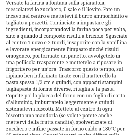
Versate la farina a fontana sulla spianatoia,
mescolatevi lo zucchero, il sale e il lievito. Fate un
incavo nel centro e mettetevi il burro ammorbidito e
tagliato a pezzetti. Cominciate a impastare gli
ingredienti, incorporandovi la farina poca per volta,
sino a quando il composto risulti a briciole. Sgusciate
al centro 1 uovo e 2 tuorli, insaporite con la vanillina
e lavorate energicamente l’impasto sinché risulti
omogeneo, poi formate un panetto, avvolgetelo in
una pellicola trasparente e mettetelo a riposare in
frigorifero per un’ora. Trascorso questo tempo, sul
ripiano ben infarinato tirate con il matterello la
pasta spessa 1/2 cm e quindi, con appositi stampini
tagliapasta di forme diverse, ritagliate la pasta.
Coprite poi la placca del forno con un foglio di carta
d’alluminio, imburratelo leggermente e quindi
sistematevi i biscotti. Mettete al centro di ogni
biscotto una mandorla (se volete potete anche
mettervi della frutta candita), spolverizzate di
zucchero e infine passate in forno caldo a 180°C per