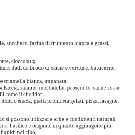
ale, zucchero, farina di frumento bianca e grassi,
orte, cioccolato;
rshire, dadi da brodo di carne e verdure, batticarne,
 besciamella bianca, impanata;
, salsiccia, salame, mortadella, prosciutto, carne rossa
lli come il cheddar;
i, dolci o snack, piatti pronti surgelati, pizza, lasagne,
cibi si possono utilizzare erbe e condimenti naturali
imo, basilico e origano, in quanto aggiungono più
liquidi nel cibo.