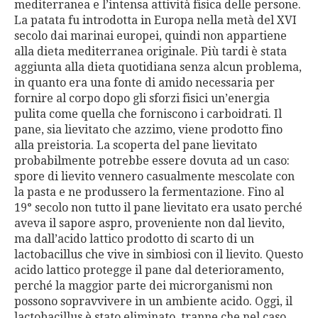
mediterranea e l’intensa attività fisica delle persone.
La patata fu introdotta in Europa nella metà del XVI
secolo dai marinai europei, quindi non appartiene
alla dieta mediterranea originale. Più tardi è stata
aggiunta alla dieta quotidiana senza alcun problema,
in quanto era una fonte di amido necessaria per
fornire al corpo dopo gli sforzi fisici un’energia
pulita come quella che forniscono i carboidrati. Il
pane, sia lievitato che azzimo, viene prodotto fino
alla preistoria. La scoperta del pane lievitato
probabilmente potrebbe essere dovuta ad un caso:
spore di lievito vennero casualmente mescolate con
la pasta e ne produssero la fermentazione. Fino al
19° secolo non tutto il pane lievitato era usato perché
aveva il sapore aspro, proveniente non dal lievito,
ma dall’acido lattico prodotto di scarto di un
lactobacillus che vive in simbiosi con il lievito. Questo
acido lattico protegge il pane dal deterioramento,
perché la maggior parte dei microrganismi non
possono sopravvivere in un ambiente acido. Oggi, il
lactobacillus è stato eliminato, tranne che nel caso