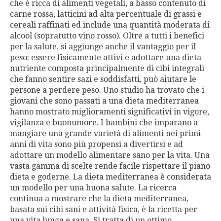
che è ricca di alimenti vegetali, a basso contenuto di
carne rossa, latticini ad alta percentuale di grassi e
cereali raffinati ed include una quantità moderata di
alcool (sopratutto vino rosso). Oltre a tutti i benefici
per la salute, si aggiunge anche il vantaggio per il
peso: essere fisicamente attivi e adottare una dieta
nutriente composta principalmente di cibi integrali
che fanno sentire sazi e soddisfatti, può aiutare le
persone a perdere peso. Uno studio ha trovato che i
giovani che sono passati a una dieta mediterranea
hanno mostrato miglioramenti significativi in vigore,
vigilanza e buonumore. I bambini che imparano a
mangiare una grande varietà di alimenti nei primi
anni di vita sono più propensi a divertirsi e ad
adottare un modello alimentare sano per la vita. Una
vasta gamma di scelte rende facile rispettare il piano
dieta e goderne. La dieta mediterranea è considerata
un modello per una buona salute. La ricerca
continua a mostrare che la dieta mediterranea,
basata sui cibi sani e attività fisica, è la ricetta per
una vita lunga e sana. Si tratta di un ottimo,