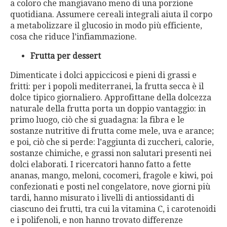
a coloro che mangiavano meno di una porzione
quotidiana. Assumere cereali integrali aiuta il corpo
a metabolizzare il glucosio in modo più efficiente,
cosa che riduce l’infiammazione.
Frutta per dessert
Dimenticate i dolci appiccicosi e pieni di grassi e
fritti: per i popoli mediterranei, la frutta secca è il
dolce tipico giornaliero. Approfittane della dolcezza
naturale della frutta porta un doppio vantaggio: in
primo luogo, ciò che si guadagna: la fibra e le
sostanze nutritive di frutta come mele, uva e arance;
e poi, ciò che si perde: l’aggiunta di zuccheri, calorie,
sostanze chimiche, e grassi non salutari presenti nei
dolci elaborati. I ricercatori hanno fatto a fette
ananas, mango, meloni, cocomeri, fragole e kiwi, poi
confezionati e posti nel congelatore, nove giorni più
tardi, hanno misurato i livelli di antiossidanti di
ciascuno dei frutti, tra cui la vitamina C, i carotenoidi
e i polifenoli, e non hanno trovato differenze