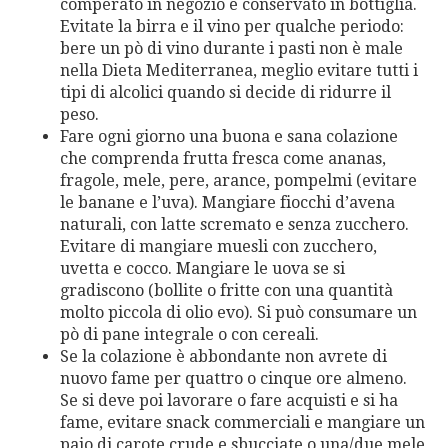
comperato in negozio e conservato in bottiglia.
Evitate la birra e il vino per qualche periodo:
bere un pò di vino durante i pasti non è male
nella Dieta Mediterranea, meglio evitare tutti i
tipi di alcolici quando si decide di ridurre il
peso.
Fare ogni giorno una buona e sana colazione
che comprenda frutta fresca come ananas,
fragole, mele, pere, arance, pompelmi (evitare
le banane e l’uva). Mangiare fiocchi d’avena
naturali, con latte scremato e senza zucchero.
Evitare di mangiare muesli con zucchero,
uvetta e cocco. Mangiare le uova se si
gradiscono (bollite o fritte con una quantità
molto piccola di olio evo). Si può consumare un
pò di pane integrale o con cereali.
Se la colazione è abbondante non avrete di
nuovo fame per quattro o cinque ore almeno.
Se si deve poi lavorare o fare acquisti e si ha
fame, evitare snack commerciali e mangiare un
paio di carote crude e sbucciate o una/due mele