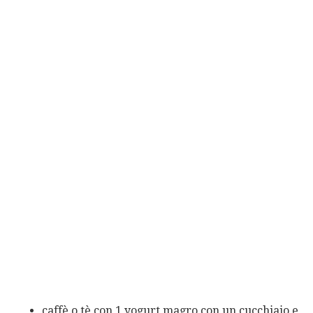
caffè o tè con 1 yogurt magro con un cucchiaio e