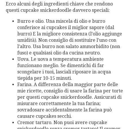
Ecco alcuni degli ingredienti chiave che rendono
questi cupcake snickerdoodle davvero speciali:
Burro e olio. Una miscela di olio e burro
conferisce ai cupcakes il miglior sapore (dal
burro) E la migliore consistenza (l’olio aggiunge
umidità). Non consiglio di sostituire l’uno con
l’altro. Usa burro non salato ammorbidito (non
fuso) e qualsiasi olio da cucina neutro.
Uova. Le uova a temperatura ambiente
funzionano meglio. Se dimentichi di far
scongelare i tuoi, lasciali riposare in acqua
tiepida per 10-15 minuti.
Farina. A differenza della maggior parte delle
mie ricette, consiglio di usare la farina per torte
per questi cupcake snickerdoodle. Assicurati di
misurare correttamente la tua farina;
sovradosare accidentalmente la farina può
causare cupcakes secchi.
Cremor tartaro. Non puoi avere cupcake
snickerdoodle senza cremor tartaro! Il cremor