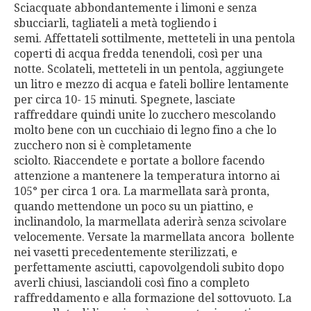
Sciacquate abbondantemente i limoni e senza
sbucciarli, tagliateli a metà togliendo i
semi. Affettateli sottilmente, metteteli in una pentola
coperti di acqua fredda tenendoli, così per una
notte. Scolateli, metteteli in un pentola, aggiungete
un litro e mezzo di acqua e fateli bollire lentamente
per circa 10- 15 minuti. Spegnete, lasciate
raffreddare quindi unite lo zucchero mescolando
molto bene con un cucchiaio di legno fino a che lo
zucchero non si è completamente
sciolto. Riaccendete e portate a bollore facendo
attenzione a mantenere la temperatura intorno ai
105° per circa 1 ora. La marmellata sarà pronta,
quando mettendone un poco su un piattino, e
inclinandolo, la marmellata aderirà senza scivolare
velocemente. Versate la marmellata ancora bollente
nei vasetti precedentemente sterilizzati, e
perfettamente asciutti, capovolgendoli subito dopo
averli chiusi, lasciandoli così fino a completo
raffreddamento e alla formazione del sottovuoto. La