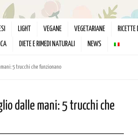
ESI
LIGHT
VEGANE
VEGETARIANE
RICETTE
ICA
DIETE E RIMEDI NATURALI
NEWS
e mani: 5 trucchi che funzionano
glio dalle mani: 5 trucchi che