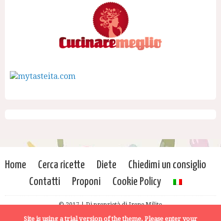
Home
Cerca ricette
Diete
Chiedimi un consiglio
Contatti
Proponi
Cookie Policy
© 2017 | Di proprietà di Irene Milito
Site is using a trial version of the theme. Please enter your