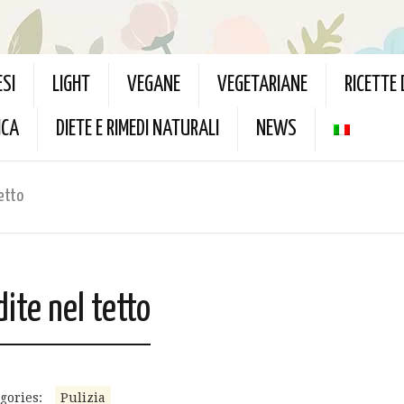
ESI
LIGHT
VEGANE
VEGETARIANE
RICETTE
ICA
DIETE E RIMEDI NATURALI
NEWS
tetto
ite nel tetto
gories:
Pulizia