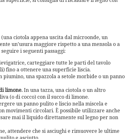
la superficie, si consiglia di riscaldare il legno con
si (una ciotola appena uscita dal microonde, un
ilmente un’usura maggiore rispetto a una mensola o a
 seguire i seguenti passaggi:
vigatrice, carteggiare tutte le parti del tavolo
i) fino a ottenere una superficie liscia.
 piumino, una spazzola a setole morbide o un panno
di limone.
In una tazza, una ciotola o un altro
iva (o di cocco) con il succo di limone.
gere un panno pulito e liscio nella miscela e
on movimenti circolari. È possibile utilizzare anche
sare mai il liquido direttamente sul legno per non
e, attendere che si asciughi e rimuovere le ultime
pulito e asciutto.