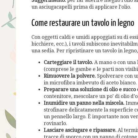
Suggerimento:
per far aderire meglio l’olio al
un asciugacapelli prima di applicare l’olio.
Come restaurare un tavolo in legno
Con oggetti caldi e umidi appoggiati su di es
bicchiere, ecc.), i tavoli subiscono inevitab
una sedia. Per ripristinare un tavolo in legno,
Carteggiare il tavolo.
A mano o con una le
(comprese le gambe e le parti non visibil
Rimuovere la polvere.
Spolverare con un
in microfibra imbevuto di aceto bianco.
Preparare una soluzione di olio e succo 
contenitore, mescolare un po’ di olio d’ol
Inumidire un panno nella miscela.
Immer
strofinare delicatamente la superficie c
un pennello largo. È importante non ver
rovinarlo.
Lasciare asciugare e ripassare.
Al termin
tracce di sporco con un panno di cotone 