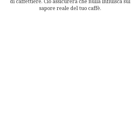
di caffettiere. Ciò assicurerà che nulla influisca sul
sapore reale del tuo caffè.