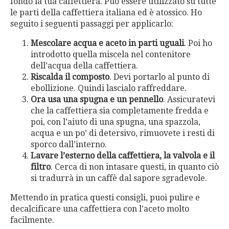
fondo la tua caffettiera. Può essere utilizzato su tutte
le parti della caffettiera italiana ed è atossico. Ho
seguito i seguenti passaggi per applicarlo:
Mescolare acqua e aceto in parti uguali
. Poi ho
introdotto quella miscela nel contenitore
dell’acqua della caffettiera.
Riscalda il composto
. Devi portarlo al punto di
ebollizione. Quindi lascialo raffreddare.
Ora usa una spugna e un pennello
. Assicuratevi
che la caffettiera sia completamente fredda e
poi, con l’aiuto di una spugna, una spazzola,
acqua e un po’ di detersivo, rimuovete i resti di
sporco dall’interno.
Lavare l’esterno della caffettiera, la valvola e il
filtro
. Cerca di non intasare questi, in quanto ciò
si tradurrà in un caffè dal sapore sgradevole.
Mettendo in pratica questi consigli, puoi pulire e
decalcificare una caffettiera con l’aceto molto
facilmente.