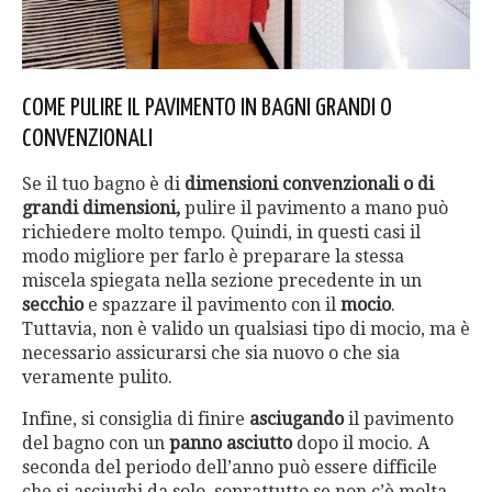
COME PULIRE IL PAVIMENTO IN BAGNI GRANDI O
CONVENZIONALI
Se il tuo bagno è di
dimensioni convenzionali
o di
grandi dimensioni,
pulire il pavimento a mano può
richiedere molto tempo. Quindi, in questi casi il
modo migliore per farlo è preparare la stessa
miscela spiegata nella sezione precedente in un
secchio
e spazzare il pavimento con il
mocio
.
Tuttavia, non è valido un qualsiasi tipo di mocio, ma è
necessario assicurarsi che sia nuovo o che sia
veramente pulito.
Infine, si consiglia di finire
asciugando
il pavimento
del bagno con un
panno asciutto
dopo il mocio. A
seconda del periodo dell’anno può essere difficile
che si asciughi da solo, soprattutto se non c’è molta