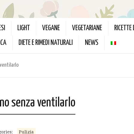
ESI
LIGHT
VEGANE
VEGETARIANE
RICETTE
ICA
DIETE E RIMEDI NATURALI
NEWS
ventilarlo
no senza ventilarlo
gories:
Pulizia