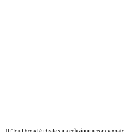
Il Cloud bread è ideale sia a
colazione
accompagnato