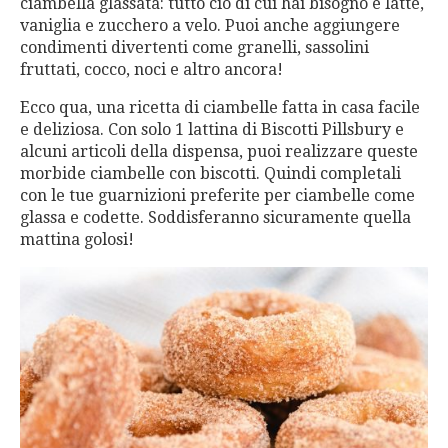
ciambella glassata: tutto ciò di cui hai bisogno è latte,
vaniglia e zucchero a velo. Puoi anche aggiungere
condimenti divertenti come granelli, sassolini
fruttati, cocco, noci e altro ancora!
Ecco qua, una ricetta di ciambelle fatta in casa facile
e deliziosa. Con solo 1 lattina di Biscotti Pillsbury e
alcuni articoli della dispensa, puoi realizzare queste
morbide ciambelle con biscotti. Quindi completali
con le tue guarnizioni preferite per ciambelle come
glassa e codette. Soddisferanno sicuramente quella
mattina golosi!