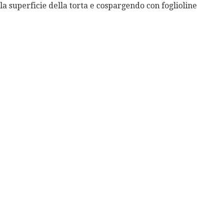
lla super
ficie della torta e cospargendo con foglioline