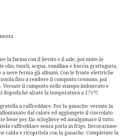
 menta
e la farina con il lievito e il
sale, poi unite lo
e olio, tuorli, acqua, vanillina e buccia grattu
giata,
e a neve ferma gli
albumi. Con le fruste elettriche
ciotola fino a rendere il composto cremoso, poi
.
V
ersate il composto nello stampo imburrato e
ti dopodiché alzate la temperatura a 175°C
 gratella a raffreddare.
Per la g
anache: versate la
allontanate dal calore ed aggiungete il cioccolato
te bene per far sciogliere ed amalgamare il tutto.
atela raffreddare senza porla in frigo.
Decorazione:
he calda e
ricopritela con la ganache.
Completate la