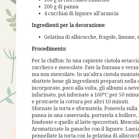
200 g di panna
4 cucchiai di liquore all’arancia
Ingredienti per la decorazione:
Gelatina di albicocche, fragole, limone,
Procedimento:
Per la chiffon: In una capiente ciotola setacciat
zucchero e mescolate.
Fate la fontana e versat
ma non mescolate. In un’altra ciotola montat
sbattete bene gli ingredienti preparati
nella 
incorporate,
poco alla volta, gli albumi a neve
infarinato, poi infor
nate a 160°C per 50 minu
e
protraete la cottura per altri 10 minuti.
Sfornate la torta e sformatela. Ponetela sulla
panna in una casseruola, portatela a bollore,
fondente e quello
al latte spezzettati.
Mescola
Aroma
tizzate la ganache con il liquore.
Lasci
pennellate la torta con la gelatina di albicocc