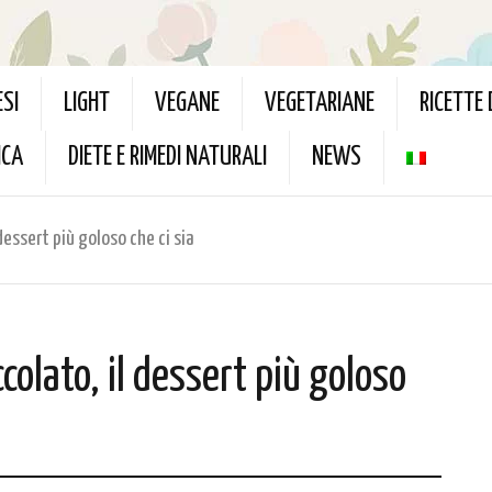
ESI
LIGHT
VEGANE
VEGETARIANE
RICETTE
ICA
DIETE E RIMEDI NATURALI
NEWS
dessert più goloso che ci sia
colato, il dessert più goloso