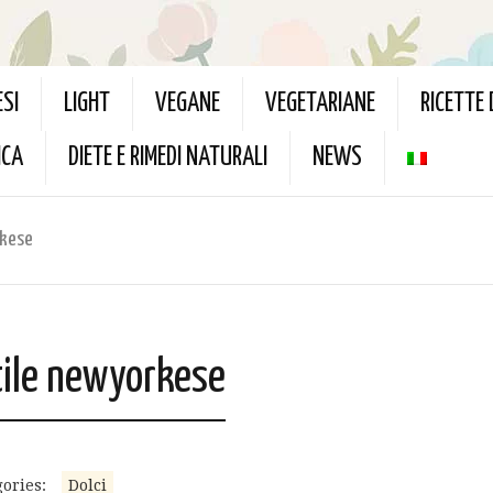
ESI
LIGHT
VEGANE
VEGETARIANE
RICETTE
ICA
DIETE E RIMEDI NATURALI
NEWS
rkese
tile newyorkese
ories:
Dolci