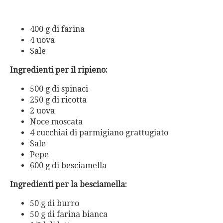
400 g di farina
4 uova
Sale
Ingredienti per il ripieno:
500 g di spinaci
250 g di ricotta
2 uova
Noce moscata
4 cucchiai di parmigiano grattugiato
Sale
Pepe
600 g di besciamella
Ingredienti per la besciamella:
50 g di burro
50 g di farina bianca