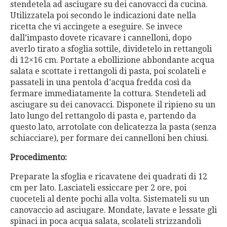
stendetela ad asciugare su dei canovacci da cucina.
Utilizzatela poi secondo le indicazioni date nella
ricetta che vi accingete a eseguire. Se invece
dall’impasto dovete ricavare i cannelloni, dopo
averlo tirato a sfoglia sottile, dividetelo in rettangoli
di 12×16 cm. Portate a ebollizione abbondante acqua
salata e scottate i rettangoli di pasta, poi scolateli e
passateli in una pentola d’acqua fredda così da
fermare immediatamente la cottura. Stendeteli ad
asciugare su dei canovacci. Disponete il ripieno su un
lato lungo del rettangolo di pasta e, partendo da
questo lato, arrotolate con delicatezza la pasta (senza
schiacciare), per formare dei cannelloni ben chiusi.
Procedimento:
Preparate la sfoglia e ricavatene dei quadrati di 12
cm per lato. Lasciateli essiccare per 2 ore, poi
cuoceteli al dente pochi alla volta. Sistemateli su un
canovaccio ad asciugare. Mondate, lavate e lessate gli
spinaci in poca acqua salata, scolateli strizzandoli