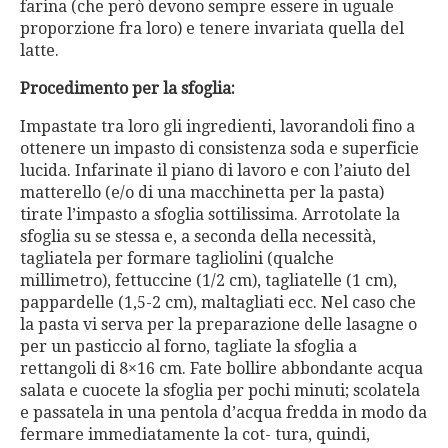
farina (che però devono sempre essere in uguale
proporzione fra loro) e tenere invariata quella del
latte.
Procedimento per la sfoglia:
Impastate tra loro gli ingredienti, lavorandoli fino a
ottenere un impasto di consistenza soda e superficie
lucida. Infarinate il piano di lavoro e con l’aiuto del
matterello (e/o di una macchinetta per la pasta)
tirate l’impasto a sfoglia sottilissima. Arrotolate la
sfoglia su se stessa e, a seconda della necessità,
tagliatela per formare tagliolini (qualche
millimetro), fettuccine (1/2 cm), tagliatelle (1 cm),
pappardelle (1,5-2 cm), maltagliati ecc. Nel caso che
la pasta vi serva per la preparazione delle lasagne o
per un pasticcio al forno, tagliate la sfoglia a
rettangoli di 8×16 cm. Fate bollire abbondante acqua
salata e cuocete la sfoglia per pochi minuti; scolatela
e passatela in una pentola d’acqua fredda in modo da
fermare immediatamente la cot- tura, quindi,