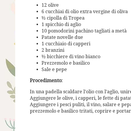
12 olive
6 cucchiai di olio extra vergine di oliva
½ cipolla di Tropea
1 spicchio di aglio
10 pomodorini pachino tagliati a metà
Patate novelle due
1 cucchiaio di capperi
2 branzini
½ bicchiere di vino bianco
Prezzemolo e basilico
Sale e pepe
Procedimento
:
In una padella scaldare l’olio con l’aglio, uni
Aggiungere le olive, i capperi, le fette di pa
Aggiungere i pesci puliti, il vino, salare e pe
prezzemolo e basilico tritati, coprire e portar