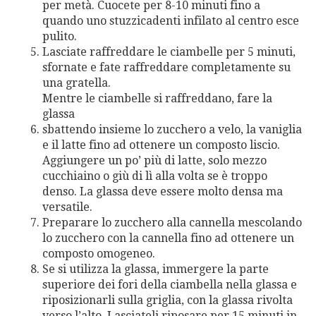
per metà. Cuocete per 8-10 minuti fino a
quando uno stuzzicadenti infilato al centro esce
pulito.
Lasciate raffreddare le ciambelle per 5 minuti,
sfornate e fate raffreddare completamente su
una gratella.
Mentre le ciambelle si raffreddano, fare la
glassa
sbattendo insieme lo zucchero a velo, la vaniglia
e il latte fino ad ottenere un composto liscio.
Aggiungere un po’ più di latte, solo mezzo
cucchiaino o giù di lì alla volta se è troppo
denso. La glassa deve essere molto densa ma
versatile.
Preparare lo zucchero alla cannella mescolando
lo zucchero con la cannella fino ad ottenere un
composto omogeneo.
Se si utilizza la glassa, immergere la parte
superiore dei fori della ciambella nella glassa e
riposizionarli sulla griglia, con la glassa rivolta
verso l’alto. Lasciateli riposare per 15 minuti in