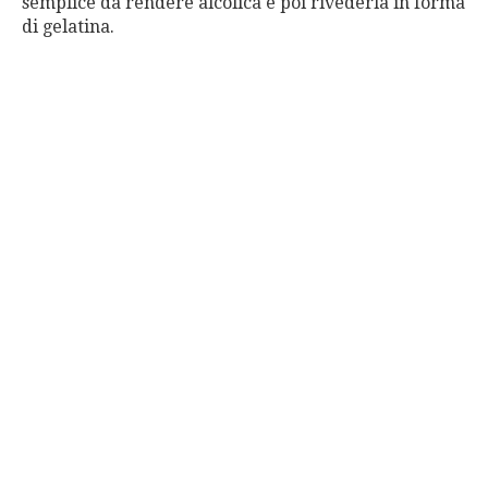
semplice da rendere alcolica e poi rivederla in forma
di gelatina.