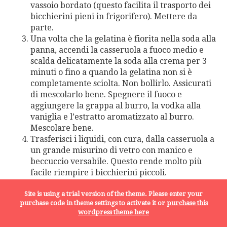
vassoio bordato (questo facilita il trasporto dei
bicchierini pieni in frigorifero). Mettere da
parte.
Una volta che la gelatina è fiorita nella soda alla
panna, accendi la casseruola a fuoco medio e
scalda delicatamente la soda alla crema per 3
minuti o fino a quando la gelatina non si è
completamente sciolta. Non bollirlo. Assicurati
di mescolarlo bene. Spegnere il fuoco e
aggiungere la grappa al burro, la vodka alla
vaniglia e l’estratto aromatizzato al burro.
Mescolare bene.
Trasferisci i liquidi, con cura, dalla casseruola a
un grande misurino di vetro con manico e
beccuccio versabile. Questo rende molto più
facile riempire i bicchierini piccoli.
Riempi ciascuno dei tuoi bicchierini, lasciando
un ¼ di pollice (0,635 cm) nella parte superiore,
Site is using a trial version of the theme. Please enter your
purchase code in theme settings to activate it or
purchase this
così una volta che i tuoi bicchierini di gelatina si
wordpress theme here
sono preparati, puoi decorare i tuoi bicchieri