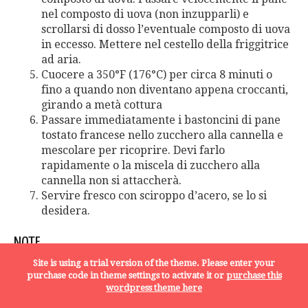
nel composto di uova (non inzupparli) e
scrollarsi di dosso l’eventuale composto di uova
in eccesso. Mettere nel cestello della friggitrice
ad aria.
Cuocere a 350°F (176°C) per circa 8 minuti o
fino a quando non diventano appena croccanti,
girando a metà cottura
Passare immediatamente i bastoncini di pane
tostato francese nello zucchero alla cannella e
mescolare per ricoprire. Devi farlo
rapidamente o la miscela di zucchero alla
cannella non si attaccherà.
Servire fresco con sciroppo d’acero, se lo si
desidera.
NOTE
Site is using a trial version of the theme. Please enter your
Il pane di un giorno leggermente essiccato
purchase code in theme settings to activate it or
purchase this
funziona meglio per i toast francesi poiché
wordpress theme here
assorbirà la maggior parte della crema