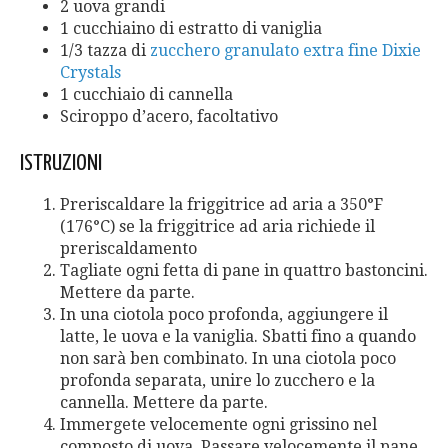
2 uova grandi
1 cucchiaino di estratto di vaniglia
1/3 tazza di
zucchero granulato extra fine Dixie
Crystals
1 cucchiaio di cannella
Sciroppo d’acero, facoltativo
ISTRUZIONI
Preriscaldare la friggitrice ad aria a 350°F
(176°C) se la friggitrice ad aria richiede il
preriscaldamento
Tagliate ogni fetta di pane in quattro bastoncini.
Mettere da parte.
In una ciotola poco profonda, aggiungere il
latte, le uova e la vaniglia. Sbatti fino a quando
non sarà ben combinato. In una ciotola poco
profonda separata, unire lo zucchero e la
cannella. Mettere da parte.
Immergete velocemente ogni grissino nel
composto di uova. Passare velocemente il pane