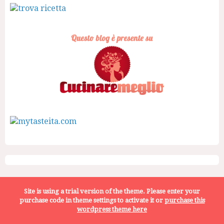
Site is using a trial version of the theme. Please enter your
purchase code in theme settings to activate it or
purchase this
Home
Cerca ricette
wordpress theme here
Diete
Chiedimi un consiglio