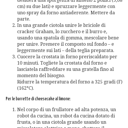
desidera una sporgenza di almeno 2 pollici (5,08
cm) su due lati) e spruzzare leggermente con
uno spray da forno antiaderente. Mettere da
parte.
In una grande ciotola unire le briciole di
cracker Graham, lo zucchero e il burro e,
usando una spatola di gomma, mescolare bene
per unire. Premere il composto sul fondo – e
leggermente sui lati – della teglia preparata.
Cuocere la crostata in forno preriscaldato per
10 minuti. Togliete la crostata dal forno e
lasciatela raffreddare su una gratella fino al
momento del bisogno.
Ridurre la temperatura del forno a 325 gradi (F)
(162°C).
Per le barrette di cheesecake al limone:
Nel corpo di un frullatore ad alta potenza, un
robot da cucina, un robot da cucina dotato di
frusta, o in una ciotola grande usando un