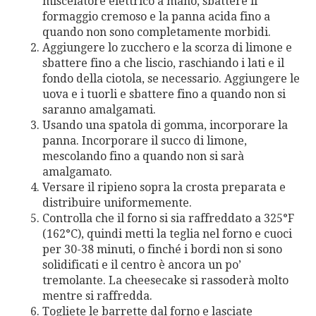
miscelatore elettrico a mano, sbattere il
formaggio cremoso e la panna acida fino a
quando non sono completamente morbidi.
Aggiungere lo zucchero e la scorza di limone e
sbattere fino a che liscio, raschiando i lati e il
fondo della ciotola, se necessario. Aggiungere le
uova e i tuorli e sbattere fino a quando non si
saranno amalgamati.
Usando una spatola di gomma, incorporare la
panna. Incorporare il succo di limone,
mescolando fino a quando non si sarà
amalgamato.
Versare il ripieno sopra la crosta preparata e
distribuire uniformemente.
Controlla che il forno si sia raffreddato a 325°F
(162°C), quindi metti la teglia nel forno e cuoci
per 30-38 minuti, o finché i bordi non si sono
solidificati e il centro è ancora un po’
tremolante. La cheesecake si rassoderà molto
mentre si raffredda.
Togliete le barrette dal forno e lasciate