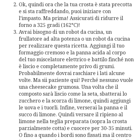
Ok, quindi ora che la tua crosta è stata precotta
e si sta raffreddando, puoi iniziare con
l’impasto. Ma prima! Assicurati di ridurre il
forno a 325 gradi (162°C)!
Avrai bisogno di un robot da cucina, un
frullatore ad alta potenza o un robot da cucina
per realizzare questa ricetta. Aggiungi il tuo
formaggio cremoso e la panna acida al corpo
del tuo miscelatore elettrico e battilo finché non
è liscio e completamente privo di grumi.
Probabilmente dovrai raschiare i lati alcune
volte. Ma sii paziente qui! Perché nessuno vuole
una cheesecake grumosa. Una volta che il
composto sarà liscio come la seta, sbatterai lo
zucchero e la scorza di limone, quindi aggiungi
le uova e i tuorli. Infine, verserai la panna e il
succo di limone. Quindi versare il ripieno al
limone nella teglia preparata (sopra la crosta
parzialmente cotta) e cuocere per 30-35 minuti.
O fino a quando i bordi sono fissati ma il centro