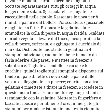
Lavate e mondate carote, zucchine e fagiolini.
Scottate separatamente tutti gli ortaggi in acqua
leggermente salata. Sgocciolateli, asciugateli e
raccoglieteli nelle ciotole. Rassodate le uova per 8
minuti a partire dal bollore. Poi scolatele, sgusciatele
e tagliatele a fette. Preparate la gelatina: fate
ammollare la colla di pesce in acqua fredda. Scaldate
il brodo vegetale, levate dal fuoco, incorporateci la
colla di pesce, strizzata, e aggiungete 1 cucchiaio di
marsala. Distribuite uno strato di gelatina in 4
stampini individuali, ruotandoli bene in modo da
farla aderire alle pareti, e mettete in freezer a
solidificare. Tagliate a rondelle le carote e le
zucchine, quindi togliete gli stampini e disponete sul
fondo un paio di fette di uova sode e parte delle
verdure alloggiandole a piacere; coprite con altra
gelatina e rimettete a tirare in freezer. Procedete in
questo modo fino a esaurimento degli ingredienti,
terminando con la gelatina. Mettete in frigorifero e
lasciate riposare per almeno 3 ore. Immergete gli
stampini per qualche istante in una teglia riempita