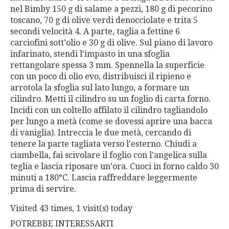
nel Bimby 150 g di salame a pezzi, 180 g di pecorino
toscano, 70 g di olive verdi denocciolate e trita 5
secondi velocità 4. A parte, taglia a fettine 6
carciofini sott’olio e 30 g di olive. Sul piano di lavoro
infarinato, stendi l’impasto in una sfoglia
rettangolare spessa 3 mm. Spennella la superficie
con un poco di olio evo, distribuisci il ripieno e
arrotola la sfoglia sul lato lungo, a formare un
cilindro. Metti il cilindro su un foglio di carta forno.
Incidi con un coltello affilato il cilindro tagliandolo
per lungo a metà (come se dovessi aprire una bacca
di vaniglia). Intreccia le due metà, cercando di
tenere la parte tagliata verso l’esterno. Chiudi a
ciambella, fai scivolare il foglio con l’angelica sulla
teglia e lascia riposare un’ora. Cuoci in forno caldo 30
minuti a 180°C. Lascia raffreddare leggermente
prima di servire.
Visited 43 times, 1 visit(s) today
POTREBBE INTERESSARTI