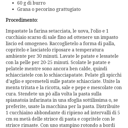
60 g di burro
Grana o pecorino grattugiato
Procedimento:
Impastate la farina setacciata, le uova, l’olio e 1
cucchiaio scarso di sale fino ad ottenere un impasto
liscio ed omogeneo. Raccoglietelo a forma di palla,
copritelo e lasciatelo riposare a temperatura
ambiente per 30 minuti. Lavate le patate e lessatele
con la pelle per 20-25 minuti. Scolate le patate e
pelatele mentre sono ancora ben calde, quindi
schiacciatele con lo schiacciapatate. Pelate gli spicchi
d’aglio e spremeteli sulle patate schiacciate. Unite la
menta tritata e la ricotta, sale e pepe e mescolate con
cura. Stendete un pò alla volta la pasta sulla
spianatoia infarinata in una sfoglia sottilissima o, se
preferite, usate la macchina per la pasta. Distribuite
1 cucchiaino abbondante di ripieno ad intervalli di 5
cm su metà delle strisce di pasta e copritele con le
strisce rimaste. Con uno stampino rotondo a bordi