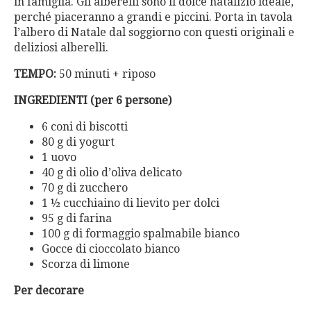
in famiglia. Gli alberelli sono il dolce natalizio ideale,
perché piaceranno a grandi e piccini. Porta in tavola
l’albero di Natale dal soggiorno con questi originali e
deliziosi alberelli.
TEMPO:
50 minuti + riposo
INGREDIENTI (per 6 persone)
6 coni di biscotti
80 g di yogurt
1 uovo
40 g di olio d’oliva delicato
70 g di zucchero
1 ½ cucchiaino di lievito per dolci
95 g di farina
100 g di formaggio spalmabile bianco
Gocce di cioccolato bianco
Scorza di limone
Per decorare