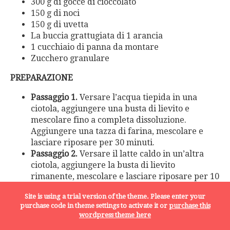
300 g di gocce di cioccolato
150 g di noci
150 g di uvetta
La buccia grattugiata di 1 arancia
1 cucchiaio di panna da montare
Zucchero granulare
PREPARAZIONE
Passaggio 1.
Versare l’acqua tiepida in una
ciotola, aggiungere una busta di lievito e
mescolare fino a completa dissoluzione.
Aggiungere una tazza di farina, mescolare e
lasciare riposare per 30 minuti.
Passaggio 2.
Versare il latte caldo in un’altra
ciotola, aggiungere la busta di lievito
rimanente, mescolare e lasciare riposare per 10
minuti. Nel frattempo, in una ciotola capiente,
Site is using a trial version of the theme. Please enter your
sbattere le uova e due tuorli con lo zucchero e
purchase code in theme settings to activate it or
purchase this
lo zucchero vanigliato. Aggiungere il composto
wordpress theme here
di latte e lievito e mescolare fino a quando non