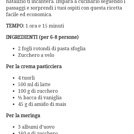
natalizio ti incanterà. Impara a cucinarlo seguendo i
passaggi e sorprendi i tuoi ospiti con questa ricetta
facile ed economica.
TEMPO:
1 ora e 15 minuti
INGREDIENTI (per 6-8 persone)
2 fogli rotondi di pasta sfoglia
Zucchero a velo
Per la crema
pasticciera
4 tuorli
500 ml di latte
100 g di zucchero
½ bacca di vaniglia
45 g di amido di mais
Per la meringa
3 albumi d’uovo
160 g di zucchero