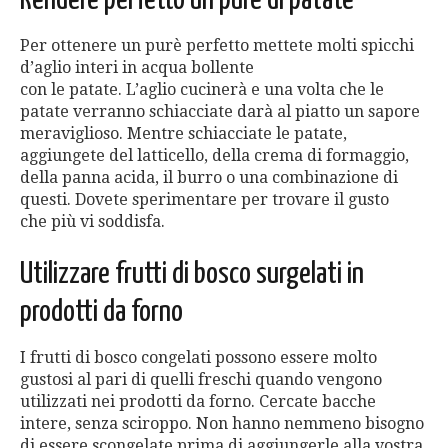
Rendere perfetto un purè di patate
Per ottenere un purè perfetto mettete molti spicchi
d’aglio interi in acqua bollente
con le patate. L’aglio cucinerà e una volta che le
patate
verranno schiacciate darà al piatto un sapore
meraviglioso.
Mentre schiacciate le patate,
aggiungete del latticello, della
crema di formaggio,
della panna acida, il burro o una combi
nazione di
questi. Dovete sperimentare per trovare il gusto
che
più vi soddisfa.
Utilizzare frutti di bosco surgelati in
prodotti da forno
I frutti di bosco congelati possono essere molto
gustosi al pari di quelli freschi quando vengono
utilizzati nei prodotti da forno. Cercate bacche
intere, senza sciroppo. Non hanno nemmeno bisogno
di essere scongelate prima di aggiungerle alla vostra